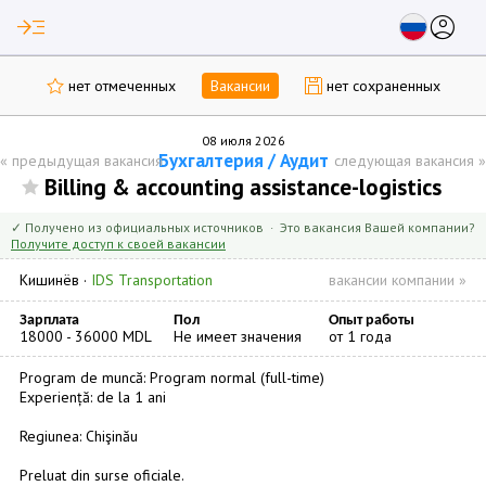
read_more
account_circle
нет отмеченных
Вакансии
нет сохраненных
08 июля 2026
Бухгалтерия / Аудит
«
предыдущая вакансия
следующая вакансия
»
Billing & accounting assistance-logistics
✓ Получено из официальных источников · Это вакансия Вашей компании?
Получите доступ к своей вакансии
Кишинёв
·
IDS Transportation
вакансии компании »
Зарплата
Пол
Опыт работы
18000 - 36000 MDL
Не имеет значения
от 1 года
Program de muncă: Program normal (full-time)
Experiență: de la 1 ani
Regiunea: Chişinău
Preluat din surse oficiale.