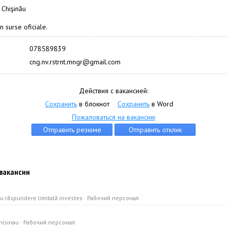
 Chişinău
n surse oficiale.
078589839
cng.nv.rstrnt.mngr@gmail.com
Действия с вакансией:
Сохранить
в блокнот
Сохранить
в Word
Пожаловаться на вакансию
вакансии
cu răspundere limitată investes · Рабочий персонал
Chisinau · Рабочий персонал