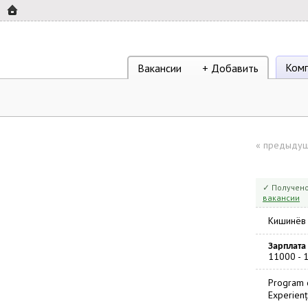
Ком
Вакансии
+ Добавить
«
предыдущ
✓ Получено
вакансии
Кишинёв
Зарплата
11000 - 
Program d
Experienț