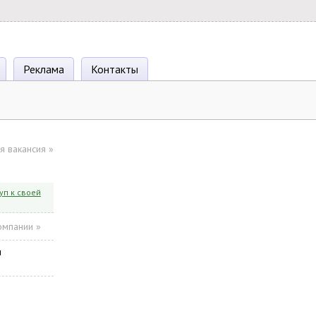
Реклама
Контакты
я вакансия
»
уп к своей
омпании »
ы