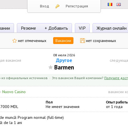
Вход
Регистрация
пании
Резюме
+ Добавить
VIP
Журнал онлайн
нет отмеченных
Вакансии
нет сохраненных
08 июля 2026
Другое
ая вакансия
следующа
Barmen
 из официальных источников · Это вакансия Вашей компании?
Получите дост
·
Nuovo Casino
вакансии к
Пол
Опыт работ
17000 MDL
Не имеет значения
от 1 года
e muncă: Program normal (full-time)
ă: de la 1 ani