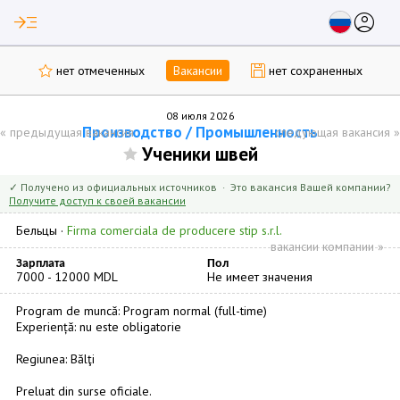
read_more
account_circle
нет отмеченных
Вакансии
нет сохраненных
08 июля 2026
Производство / Промышленность
«
предыдущая вакансия
следующая вакансия
»
Ученики швей
✓ Получено из официальных источников · Это вакансия Вашей компании?
Получите доступ к своей вакансии
Бельцы
·
Firma comerciala de producere stip s.r.l.
вакансии компании »
Зарплата
Пол
7000 - 12000 MDL
Не имеет значения
Program de muncă: Program normal (full-time)
Experiență: nu este obligatorie
Regiunea: Bălţi
Preluat din surse oficiale.