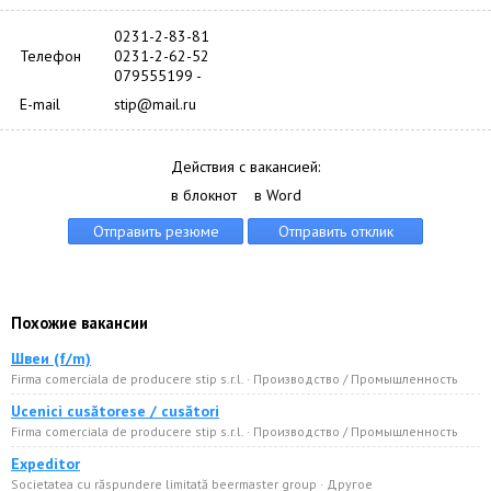
0231-2-83-81
Телефон
0231-2-62-52
079555199 -
E-mail
stip@mail.ru
Действия с вакансией:
в блокнот
в Word
Похожие вакансии
Швеи (f/m)
Firma comerciala de producere stip s.r.l. · Производство / Промышленность
Ucenici cusătorese / cusători
Firma comerciala de producere stip s.r.l. · Производство / Промышленность
Expeditor
Societatea cu răspundere limitată beermaster group · Другое