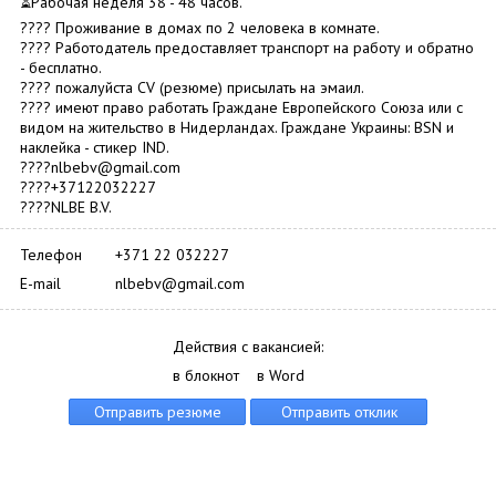
⏳Рабочая неделя 38 - 48 часов.
???? Проживание в домах по 2 человека в комнате.
???? Работодатель предоставляет транспорт на работу и обратно
- бесплатно.
???? пожалуйста CV (резюме) присылать на эмаил.
???? имеют право работать Граждане Европейского Союза или с
видом на жительство в Нидерландах. Граждане Украины: BSN и
наклейка - стикер IND.
????nlbebv@gmail.com
????+37122032227
????NLBE B.V.
Телефон
+371 22 032227
E-mail
nlbebv@gmail.com
Действия с вакансией:
в блокнот
в Word