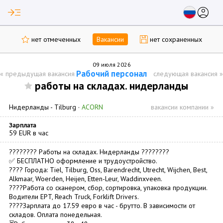
read_more
account_circle
нет отмеченных
Вакансии
нет сохраненных
09 июля 2026
Рабочий персонал
«
предыдущая вакансия
следующая вакансия
»
работы на складах. нидерланды
Нидерланды -
Tilburg
·
ACORN
вакансии компании »
Зарплата
59 EUR в час
???????? Работы на складах. Нидерланды ????????
✅ БЕСПЛАТНО оформление и трудоустройство.
???? Города: Tiel, Tilburg, Oss, Barendrecht, Utrecht, Wijchen, Best,
Alkmaar, Woerden, Heijen, Etten-Leur, Waddinxveen.
????Работа со сканером, сбор, сортировка, упаковка продукции.
Водители EPT, Reach Truck, Forklift Drivers.
????Зарплата до 17.59 евро в час - брутто. В зависимости от
складов. Оплата понедельная.