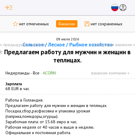
read_more
account_circle
нет отмеченных
Вакансии
нет сохраненных
09 июля 2026
Сельское / Лесное / Рыбное хозяйство
«
предыдущая вакансия
следующая вакансия
»
Предлагаем работу для мужчин и женщин в
теплицах.
Нидерланды -
Все
·
ACORN
вакансии компании »
Зарплата
68 EUR в час
Работы в Голландия.
Предлагаем работу для мужчин и женщин в теплицах.
Посадка,сбор,расфасовка и упаковка урожая
(паприка,помидоры,огурцы).
Заработная плата: от 15.68 евро в час.
Рабочая неделя от 40 часов и выше в неделю.
Официальная и постоянная работа.