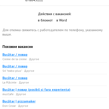
078045111
Действия с вакансией:
в блокнот
в Word
Для отклика свяжитесь с работодателем по телефону, указанному
выше.
Похожие вакансии
Bucătar / повар
Creme de la creme · Другое
Bucătar / повар
Srl "trabo-plus" · Другое
Bucătar / повар
La Plăcinte · Другое
Bucătar | повар (posibil si fara experienta)
muzCafe · Другое
Bucătar | pizzamaker
Don Cezar · Другое