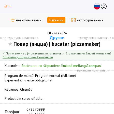
read_more
account_circle
нет отмеченных
Вакансии
нет сохраненных
08 июля 2026
Другое
«
предыдущая вакансия
следующая вакансия
»
Повар (пицца) | bucatar (pizzamaker)
✓ Получено из официальных источников · Это вакансия Вашей компании?
Получите доступ к своей вакансии
Кишинёв
·
Societatea cu răspundere limitată mellang&compani
вакансии компании »
Program de muncă: Program normal (full-time)
Experiență: nu este obligatorie
Regiunea: Chişinău
Preluat din surse oficiale.
078570999
Телефон