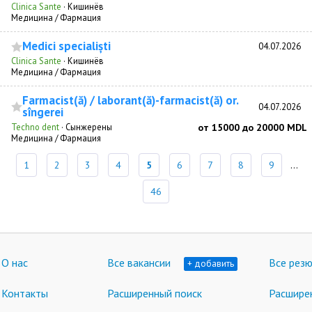
Clinica Sante
·
Кишинёв
Медицина / Фармация
Medici specialiști
04.07.2026
Clinica Sante
·
Кишинёв
Медицина / Фармация
Farmacist(ă) / laborant(ă)-farmacist(ă) or.
04.07.2026
sîngerei
Techno dent
·
Сынжерены
от 15000 до 20000 MDL
Медицина / Фармация
1
2
3
4
5
6
7
8
9
...
46
О нас
Все вакансии
Все рез
+ добавить
Контакты
Расширенный поиск
Расшире