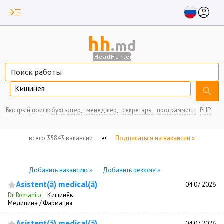
read_more
account_circle
hh
.md
HeadHunter
Кишинёв
search
Быстрый поиск:
бухгалтер,
менеджер,
секретарь,
программист,
PHP
нет отмеченных вакансий
всего 35843 вакансии
Подписаться на вакансии »
Добавить вакансию »
Добавить резюме »
Asistent(ă) medical(ă)
04.07.2026
Dr. Romaniuc
·
Кишинёв
Медицина / Фармация
Asistent(ă) medical(ă)
04.07.2026