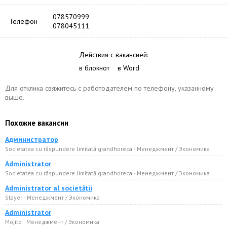
078570999
Телефон
078045111
Действия с вакансией:
в блокнот
в Word
Для отклика свяжитесь с работодателем по телефону, указанному
выше.
Похожие вакансии
Администратор
Societatea cu răspundere limitată grandhoreca · Менеджмент / Экономика
Administrator
Societatea cu răspundere limitată grandhoreca · Менеджмент / Экономика
Administrator al societății
Stayer · Менеджмент / Экономика
Administrator
Mojito · Менеджмент / Экономика