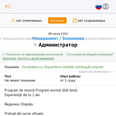
read_more
account_circle
нет отмеченных
Вакансии
нет сохраненных
08 июля 2026
Менеджмент / Экономика
«
предыдущая вакансия
следующая вакансия
»
Администратор
✓ Получено из официальных источников · Это вакансия Вашей компании?
Получите доступ к своей вакансии
Кишинёв
·
Societatea cu răspundere limitată mellang&compani
вакансии компании »
Пол
Опыт работы
Не имеет значения
от 1 года
Program de muncă: Program normal (full-time)
Experiență: de la 1 ani
Regiunea: Chişinău
Preluat din surse oficiale.