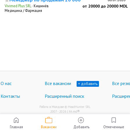
Vivimed Plus SRL
·
Кишинёв
от 20000 до 20000 MDL
Медицина / Фармация
О нас
Все вакансии
Все рез
+ добавить
Контакты
Расширенный поиск
Расшире
Работа в Молдове © HeadHunter SRL
®
2007 - 2026 | hh.md
work
home
add_circle
bookmark
Главная
Вакансии
Добавить
Отмеченные