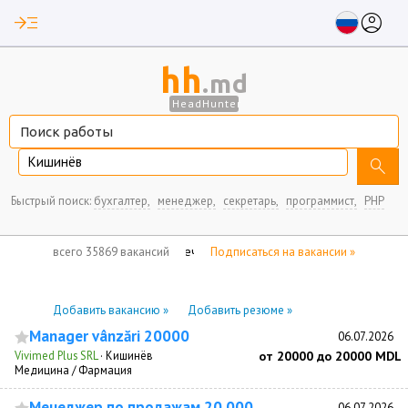
read_more
account_circle
hh
.md
HeadHunter
Кишинёв
search
Быстрый поиск:
бухгалтер,
менеджер,
секретарь,
программист,
PHP
нет отмеченных вакансий
всего 35869 вакансий
Подписаться на вакансии »
Добавить вакансию »
Добавить резюме »
Manager vânzări 20000
06.07.2026
Vivimed Plus SRL
·
Кишинёв
от 20000 до 20000 MDL
Медицина / Фармация
Менеджер по продажам 20 000
06.07.2026