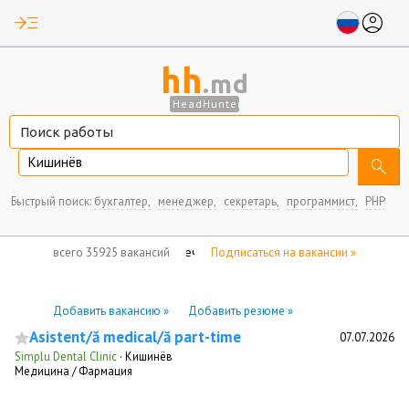
read_more
account_circle
hh
.md
HeadHunter
Кишинёв
search
Быстрый поиск:
бухгалтер,
менеджер,
секретарь,
программист,
PHP
нет отмеченных вакансий
всего 35925 вакансий
Подписаться на вакансии »
Добавить вакансию »
Добавить резюме »
Asistent/ă medical/ă part-time
07.07.2026
Simplu Dental Clinic
·
Кишинёв
Медицина / Фармация