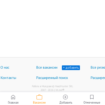
О нас
Все вакансии
Все рез
+ добавить
Контакты
Расширенный поиск
Расшире
Работа в Молдове © HeadHunter SRL
®
2007 - 2026 | hh.md
work
home
add_circle
bookmark
Главная
Вакансии
Добавить
Отмеченные