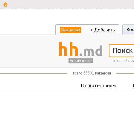
Ком
Вакансии
+ Добавить
hh
.md
Быстрый пои
HeadHunter
всего 35801 вакансия
По категориям