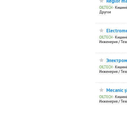
Reglor m
OILTECH
·
Кишин
Другое
Electrome
OILTECH
·
Кишин
Инженерия / Тех
Электром
OILTECH
·
Кишин
Инженерия / Тех
Mecanic și
OILTECH
·
Кишин
Инженерия / Тех