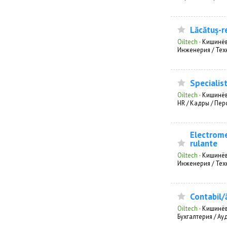
Lăcătuș-r
Oiltech
·
Кишинё
Инженерия / Тех
Specialis
Oiltech
·
Кишинё
HR / Кадры / Пе
Electrome
rulante
Oiltech
·
Кишинё
Инженерия / Тех
Contabil
Oiltech
·
Кишинё
Бухгалтерия / Ау