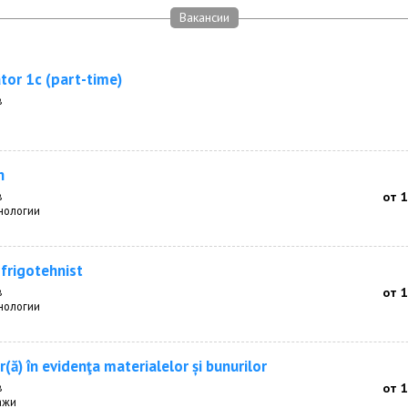
Вакансии
or 1c (part-time)
в
n
в
от 
нологии
 frigotehnist
в
от 
нологии
(ă) în evidenţa materialelor și bunurilor
в
от 
ажи