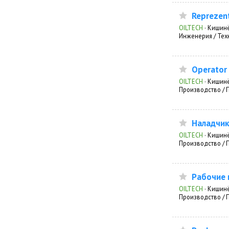
Reprezent
OILTECH
·
Кишин
Инженерия / Тех
Operator 
OILTECH
·
Кишин
Производство /
Наладчик
OILTECH
·
Кишин
Производство /
Рабочие 
OILTECH
·
Кишин
Производство /