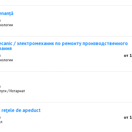
enanță
в
нологии
ecanic / электромеханик по ремонту производственного
вания
в
от 
нологии
в
уги / Нотариат
a reţele de apeduct
в
от 
ал