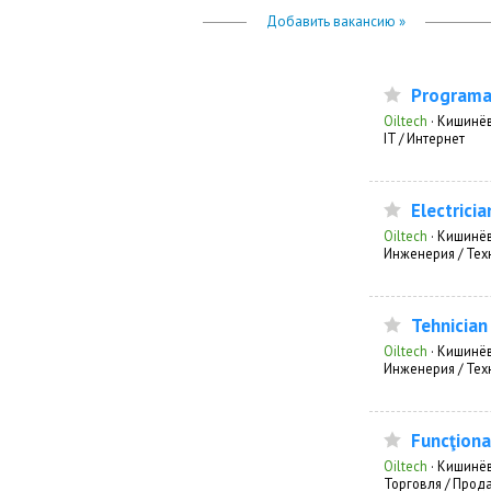
Добавить вакансию »
Programat
Oiltech
·
Кишинё
IT / Интернет
Electricia
Oiltech
·
Кишинё
Инженерия / Тех
Tehnician
Oiltech
·
Кишинё
Инженерия / Тех
Funcţionar
Oiltech
·
Кишинё
Торговля / Прод