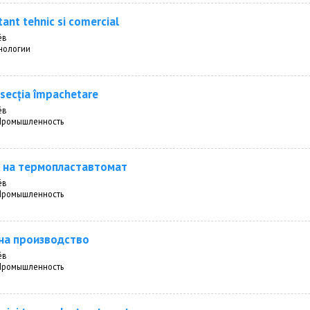
ant tehnic si comercial
ёв
нологии
secția împachetare
ёв
 Промышленность
 на термопластавтомат
ёв
 Промышленность
на производство
ёв
 Промышленность