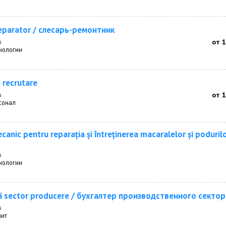
eparator / cлесарь-ремонтник
в
от 
нологии
t recrutare
в
от 
рсонал
canic pentru reparația și întreținerea macaralelor și poduril
в
нологии
/ă sector producere / бухгалтер производственного сектор
в
дит