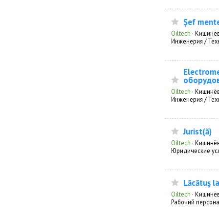
Șef ment
Oiltech
·
Кишинё
Инженерия / Тех
Electrom
оборудо
Oiltech
·
Кишинё
Инженерия / Тех
Jurist(ă)
Oiltech
·
Кишинё
Юридические усл
Lăcătuş l
Oiltech
·
Кишинё
Рабочий персон