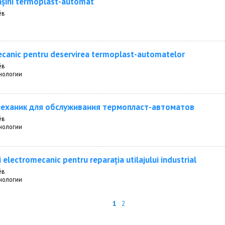
așini termoplast-automat
ёв
canic pentru deservirea termoplast-automatelor
ёв
нологии
еханик для обслуживания термопласт-автоматов
ёв
нологии
 electromecanic pentru reparația utilajului industrial
ёв
нологии
1
2