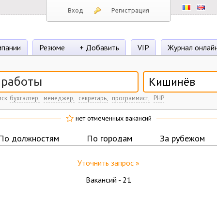
Вход
Регистрация
пании
Резюме
+ Добавить
VIP
Журнал онлай
Кишинёв
ск:
бухгалтер,
менеджер,
секретарь,
программист,
PHP
нет отмеченных вакансий
По должностям
По городам
За рубежом
Уточнить запрос »
Вакансий -
21